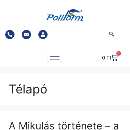
0
0
Ft
Télapó
A Mikulás története – a