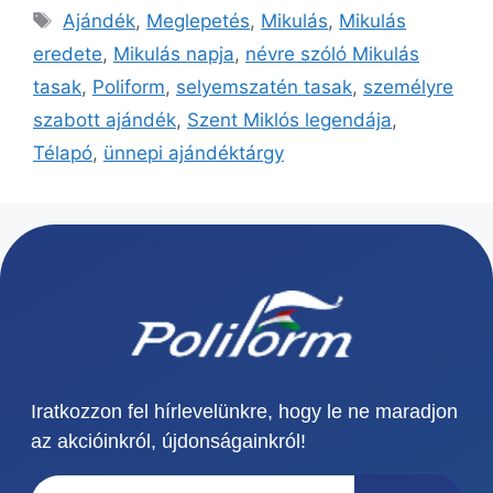
Ajándék
,
Meglepetés
,
Mikulás
,
Mikulás
eredete
,
Mikulás napja
,
névre szóló Mikulás
tasak
,
Poliform
,
selyemszatén tasak
,
személyre
szabott ajándék
,
Szent Miklós legendája
,
Télapó
,
ünnepi ajándéktárgy
Iratkozzon fel hírlevelünkre, hogy le ne maradjon
az akcióinkról, újdonságainkról!