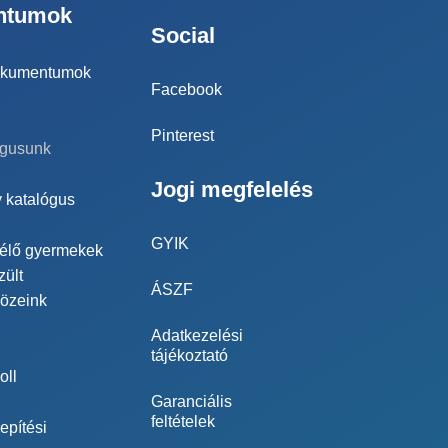
ntumok
Social
dokumentumok
Facebook
Pinterest
ógusunk
Jogi megfelelés
 katalógus
GYIK
 élő gyermekek
ült
ÁSZF
közeink
Adatkezelési
tájékoztató
oll
Garanciális
feltételek
epítési