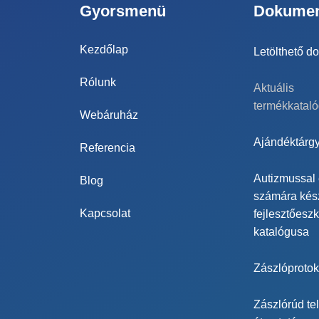
Gyorsmenü
Dokume
Kezdőlap
Letölthető 
Rólunk
Aktuális
termékkatal
Webáruház
Ajándéktárgy
Referencia
Autizmussal
Blog
számára kész
Kapcsolat
fejlesztőesz
katalógusa
Zászlóprotok
Zászlórúd tel