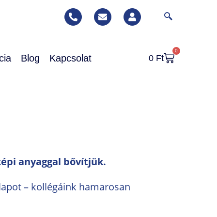
0
cia
Blog
Kapcsolat
0
Ft
képi anyaggal bővítjük.
rlapot – kollégáink hamarosan