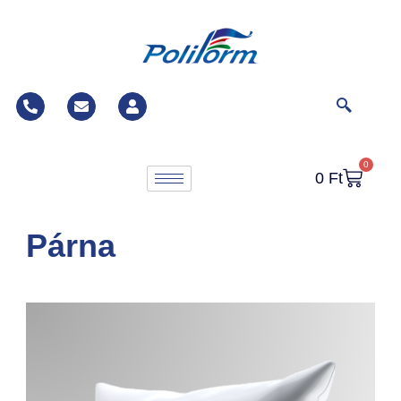
0
0
Ft
Párna