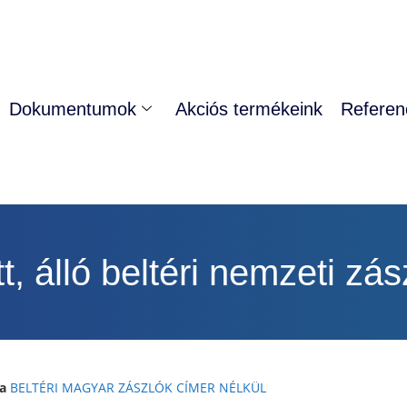
Dokumentumok
Akciós termékeink
Referen
tt, álló beltéri nemzeti zás
a
BELTÉRI MAGYAR ZÁSZLÓK CÍMER NÉLKÜL