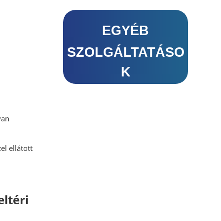
EGYÉB
EGYÉB
SZOLGÁLTATÁSO
SZOLGÁLTATÁSO
K
K
an
el ellátott
eltéri