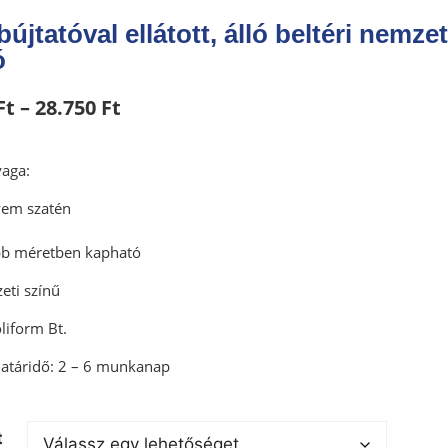
bújtatóval ellátott, álló beltéri nemzet
ó
Ft
–
28.750
Ft
yaga:
yem szatén
öbb méretben kapható
eti színű
liform Bt.
 határidő: 2 – 6 munkanap
t