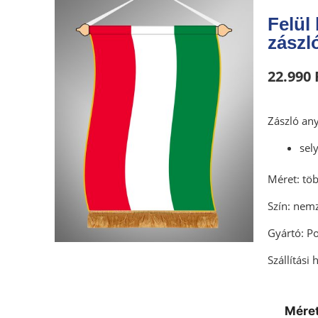
Felül 
zászl
22.990
Zászló an
sel
​Méret: t
Szín: nemz
Gyártó: Po
Szállítási
Mére