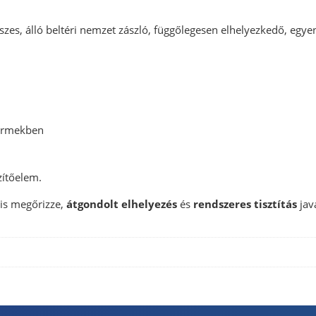
díszes, álló beltéri nemzet zászló, függőlegesen elhelyezkedő, egye
ntermekben
zítőelem.
 is megőrizze,
átgondolt elhelyezés
és
rendszeres tisztítás
jav