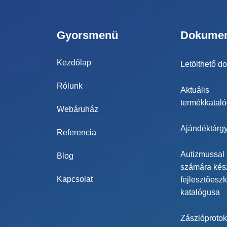
Gyorsmenü
Dokume
Kezdőlap
Letölthető 
Rólunk
Aktuális
termékkatal
Webáruház
Ajándéktárgy
Referencia
Autizmussal
Blog
számára kész
Kapcsolat
fejlesztőesz
katalógusa
Zászlóprotok