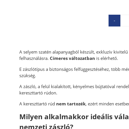
-
A selyem szatén alapanyagból készült, exkluzív kivitelű é
felhasználásra.
Címeres változatban
is elérhető.
E zászlótípus a biztonságos felfüggesztéséhez, több m
szükség.
A zászló, a felül kialakított, kényelmes bújtatóval rende
kereszttartó rúdon.
A kereszttartó rúd
nem tartozék
, ezért minden esetb
Milyen alkalmakkor ideális válasz
nemzeti zászló?