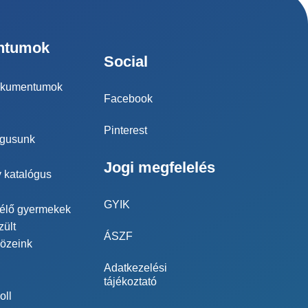
ntumok
Social
dokumentumok
Facebook
Pinterest
ógusunk
Jogi megfelelés
 katalógus
GYIK
 élő gyermekek
ült
ÁSZF
közeink
Adatkezelési
tájékoztató
oll