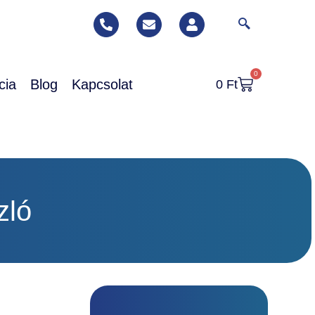
0
cia
Blog
Kapcsolat
0
Ft
zló