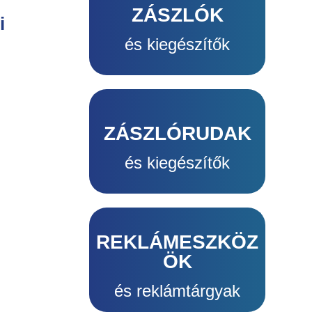
ZÁSZLÓK
ZÁSZLÓK
i
és kiegészítők
és kiegészítők
ZÁSZLÓRUDAK
ZÁSZLÓRUDAK
és kiegészítők
és kiegészítők
REKLÁMESZKÖZ
REKLÁMESZKÖZ
ÖK
ÖK
és reklámtárgyak
és reklámtárgyak