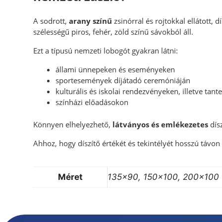
A sodrott,
arany színű
zsinórral és rojtokkal ellátott, 
szélességű piros, fehér, zöld színű sávokból áll.
Ezt a típusú nemzeti lobogót gyakran látni:
állami ünnepeken és eseményeken
sportesemények díjátadó ceremóniáján
kulturális és iskolai rendezvényeken, illetve ta
színházi előadásokon
Könnyen elhelyezhető,
látványos és emlékezetes
dís
Ahhoz, hogy díszítő értékét és tekintélyét hosszú távon
Méret
135×90, 150×100, 200×100