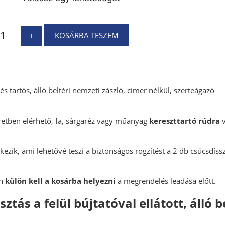
KOSÁRBA TESZEM
+
s tartós, álló beltéri nemzeti zászló, címer nélkül, szerteágazó
éretben elérhető, fa, sárgaréz vagy műanyag
kereszttartó rúdra
v
lkezik, ami lehetővé teszi a biztonságos rögzítést a 2 db csúcsdíssz
en
külön kell a kosárba helyezni
a megrendelés leadása előtt.
tás a felül bújtatóval ellátott, álló b