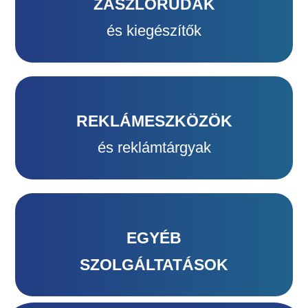
ZÁSZLÓRUDAK
ZÁSZLÓRUDAK
és kiegészítők
és kiegészítők
REKLÁMESZKÖZÖK
REKLÁMESZKÖZÖK
és reklámtárgyak
és reklámtárgyak
EGYÉB
EGYÉB
SZOLGÁLTATÁSOK
SZOLGÁLTATÁSOK