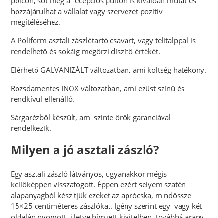
polcon, sőt még a recepciós pulton is kiválóan mutat és
hozzájárulhat a vállalat vagy szervezet pozitív
megítéléséhez.
A Poliform asztali zászlótartó csavart, vagy telitalppal is
rendelhető és sokáig megőrzi díszítő értékét.
Elérhető GALVANIZÁLT változatban, ami költség hatékony.
Rozsdamentes INOX változatban, ami ezüst színű és
rendkívül ellenálló.
Sárgarézből készült, ami szinte örök garanciával
rendelkezik.
Milyen a jó asztali zászló?
Egy asztali zászló látványos, ugyanakkor mégis
kellőképpen visszafogott. Éppen ezért selyem szatén
alapanyagból készítjük ezeket az aprócska, mindössze
15×25 centiméteres zászlókat. Igény szerint egy vagy két
oldalán nyomott, illetve hímzett kivitelben, továbbá arany