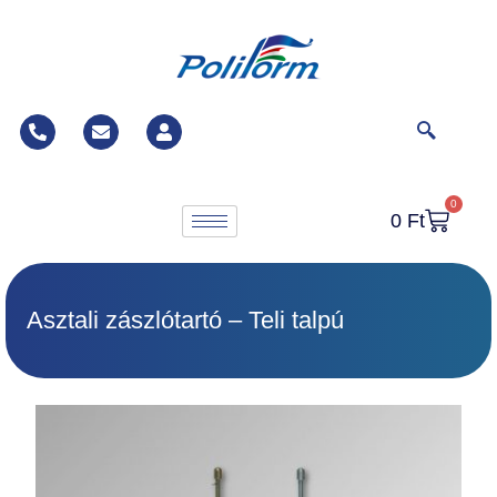
0
0
Ft
Asztali zászlótartó – Teli talpú