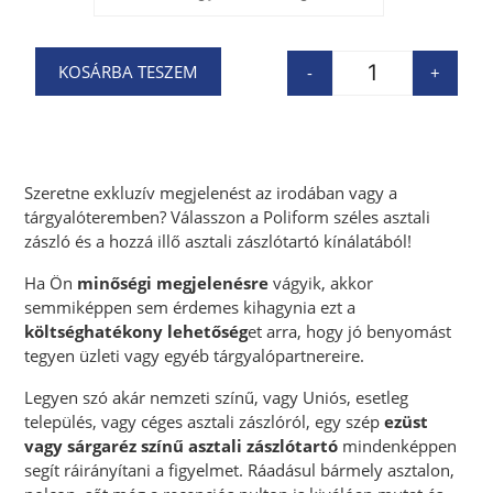
KOSÁRBA TESZEM
-
+
Szeretne exkluzív megjelenést az irodában vagy a
tárgyalóteremben? Válasszon a Poliform széles asztali
zászló és a hozzá illő asztali zászlótartó kínálatából!
Ha Ön
minőségi megjelenésre
vágyik, akkor
semmiképpen sem érdemes kihagynia ezt a
költséghatékony lehetőség
et arra, hogy jó benyomást
tegyen üzleti vagy egyéb tárgyalópartnereire.
Legyen szó akár nemzeti színű, vagy Uniós, esetleg
település, vagy céges asztali zászlóról, egy szép
ezüst
vagy sárgaréz színű asztali zászlótartó
mindenképpen
segít ráirányítani a figyelmet. Ráadásul bármely asztalon,