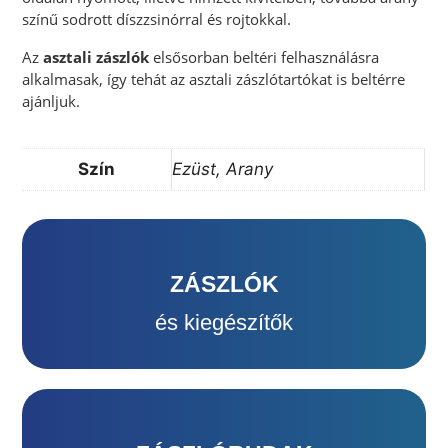
színű sodrott díszzsinórral és rojtokkal.
Az
asztali zászlók
elsősorban beltéri felhasználásra
alkalmasak, így tehát az asztali zászlótartókat is beltérre
ajánljuk.
Szín
Ezüst, Arany
ZÁSZLÓK
ZÁSZLÓK
és kiegészítők
és kiegészítők