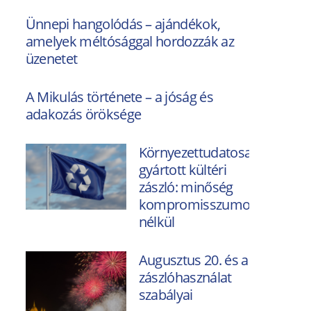
Ünnepi hangolódás – ajándékok,
amelyek méltósággal hordozzák az
üzenetet
A Mikulás története – a jóság és
adakozás öröksége
Környezettudatosan
gyártott kültéri
zászló: minőség
kompromisszumok
nélkül
Augusztus 20. és a
zászlóhasználat
szabályai