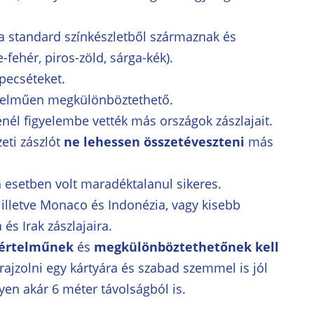
 a standard színkészletből származnak és
-fehér, piros-zöld, sárga-kék).
pecséteket.
telműen megkülönböztethető.
nél figyelembe vették más országok zászlajait.
eti zászlót
ne lehessen összetéveszteni
más
esetben volt maradéktalanul sikeres.
illetve Monaco és Indonézia, vagy kisebb
és Irak zászlajaira.
értelműnek
és
megkülönböztethetőnek
kell
rajzolni egy kártyára és szabad szemmel is jól
gyen akár 6 méter távolságból is.