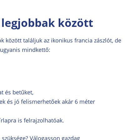
 legjobbak között
között találjuk az ikonikus francia zászlót, de
 ugyanis mindkettő:
t és betűket,
 és jó felismerhetőek akár 6 méter
rlapra is felrajzolhatóak.
e szüksége? Válogasson gazdag