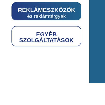
REKLÁMESZKÖZÖK
és reklámtárgyak
EGYÉB
SZOLGÁLTATÁSOK