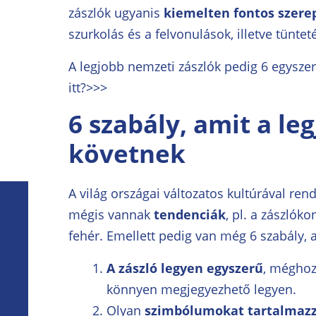
zászlók ugyanis
kiemelten fontos szere
szurkolás és a felvonulások, illetve tüntet
A legjobb nemzeti zászlók pedig 6 egysze
itt?>>>
6 szabály, amit a le
követnek
A világ országai változatos kultúrával ren
mégis vannak
tendenciák
, pl. a zászlók
fehér. Emellett pedig van még 6 szabály, a
A zászló legyen egyszerű
, méghoz
könnyen megjegyezhető legyen.
Olyan
szimbólumokat
tartalmaz