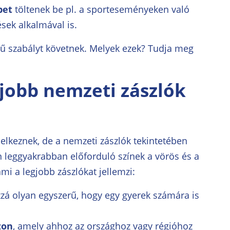
pet
töltenek be pl. a sporteseményeken való
ések alkalmával is.
rű szabályt követnek. Melyek ezek? Tudja meg
gjobb nemzeti zászlók
delkeznek, de a nemzeti zászlók tekintetében
on leggyakrabban előforduló színek a vörös és a
mi a legjobb zászlókat jellemzi:
zá olyan egyszerű, hogy egy gyerek számára is
zon
, amely ahhoz az országhoz vagy régióhoz