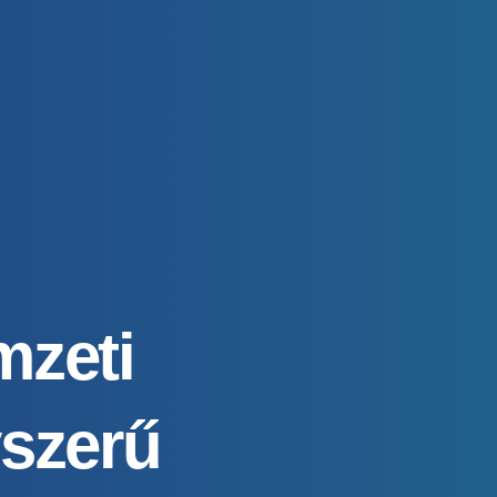
mzeti
yszerű