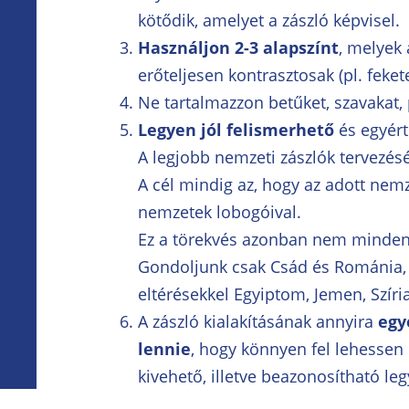
kötődik, amelyet a zászló képvisel.
Használjon 2-3 alapszínt
, melyek
erőteljesen kontrasztosak (pl. fekete
Ne tartalmazzon betűket, szavakat, 
Legyen jól felismerhető
és egyér
A legjobb nemzeti zászlók tervezésé
A cél mindig az, hogy az adott nemz
nemzetek lobogóival.
Ez a törekvés azonban nem minden 
Gondoljunk csak Csád és Románia, 
eltérésekkel Egyiptom, Jemen, Szíria 
A zászló kialakításának annyira
egy
lennie
, hogy könnyen fel lehessen 
kivehető, illetve beazonosítható le