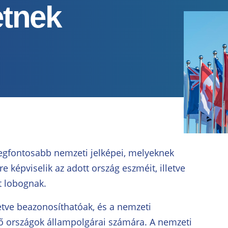
etnek
egfontosabb nemzeti jelképei, melyeknek
e képviselik az adott ország eszméit, illetve
t lobognak.
lletve beazonosíthatóak, és a nemzeti
ző országok állampolgárai számára. A nemzeti