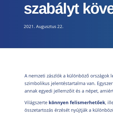
szabályt köv
2021. Augusztus 22.
A nemzeti zászlók a különböző országok l
szimbolikus jelentéstartalma van. Egyszerr
annak egyedi jellemzőit és a népet, amiér
Világszerte
könnyen felismerhetőek
, i
összetartozás érzését nyújtják a különbö