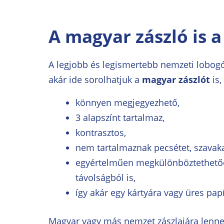
A magyar zászló is a
A legjobb és legismertebb nemzeti lobogók 
akár ide sorolhatjuk a
magyar zászlót
is,
könnyen megjegyezhető,
3 alapszínt tartalmaz,
kontrasztos,
nem tartalmaznak pecsétet, szavaka
egyértelműen megkülönböztethetőek
távolságból is,
így akár egy kártyára vagy üres papí
Magyar vagy más nemzet zászlajára lenn